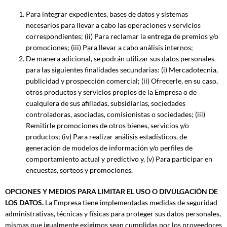
Para integrar expedientes, bases de datos y sistemas
necesarios para llevar a cabo las operaciones y servicios
correspondientes; (ii) Para reclamar la entrega de premios y/o
promociones; (iii) Para llevar a cabo análisis internos;
De manera adicional, se podrán utilizar sus datos personales
para las siguientes finalidades secundarias: (i) Mercadotecnia,
publicidad y prospección comercial; (ii) Ofrecerle, en su caso,
otros productos y servicios propios de la Empresa o de
cualquiera de sus afiliadas, subsidiarias, sociedades
controladoras, asociadas, comisionistas o sociedades; (iii)
Remitirle promociones de otros bienes, servicios y/o
productos; (iv) Para realizar análisis estadísticos, de
generación de modelos de información y/o perfiles de
comportamiento actual y predictivo y, (v) Para participar en
encuestas, sorteos y promociones.
OPCIONES Y MEDIOS PARA LIMITAR EL USO O DIVULGACIÓN DE
LOS DATOS.
La Empresa tiene implementadas medidas de seguridad
administrativas, técnicas y físicas para proteger sus datos personales,
mismas que igualmente exigimos sean cumplidas por los proveedores