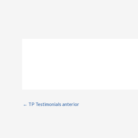
Ir
al
contenido
←
TP Testimonials anterior