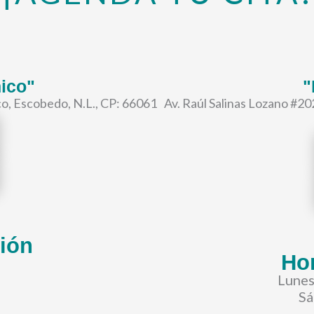
ico"
"
o, Escobedo, N.L., CP: 66061
Av. Raúl Salinas Lozano #20
ción
Hor
Lunes
Sá