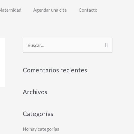
Maternidad
Agendar una cita
Contacto
B
u
s
Comentarios recientes
c
a
Archivos
r
p
o
Categorías
r
:
No hay categorías