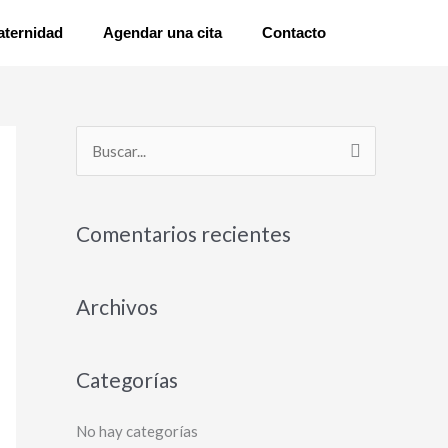
aternidad
Agendar una cita
Contacto
B
u
s
Comentarios recientes
c
a
Archivos
r
p
o
Categorías
r
:
No hay categorías