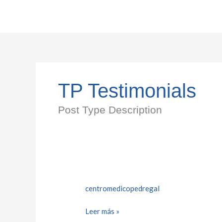
Ir
al
contenido
TP Testimonials
Post Type Description
centromedicopedregal
Leer más »