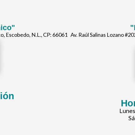
ico"
"
o, Escobedo, N.L., CP: 66061
Av. Raúl Salinas Lozano #20
ción
Hor
Lunes
Sá